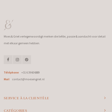
Moes & Griet vertegenwoordigt merken die liefde, passie & aandacht voor detail
met elkaar gemeen hebben.
Téléphone
+31 6 39606889
Mail
contact@moesengriet.nl
SERVICE À LA CLIENTÈLE
CATÉGORIES