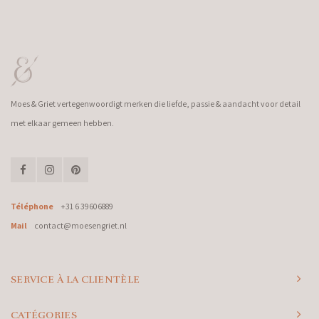
Moes & Griet vertegenwoordigt merken die liefde, passie & aandacht voor detail
met elkaar gemeen hebben.
Téléphone
+31 6 39606889
Mail
contact@moesengriet.nl
SERVICE À LA CLIENTÈLE
CATÉGORIES