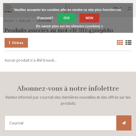
0
Veuillez accepter les cookies afin de rendre ce site plus fonctionnel.
MENU
D'accord?
OUI
NON
Accueil
Mots-clés
!ID:45019680
En savoir plus sur les témoins (cookies) »
Produits associés au mot-clé !ID:45019680
Filtres
Aucun produit n'a été trouvé...
Abonnez-vous à notre infolettre
Restez informé par courriel des dernières nouvelles et des offres sur les
produits