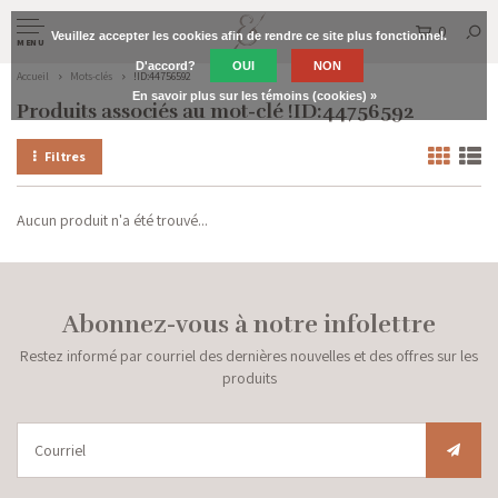
0
Veuillez accepter les cookies afin de rendre ce site plus fonctionnel.
MENU
D'accord?
OUI
NON
Accueil
Mots-clés
!ID:44756592
En savoir plus sur les témoins (cookies) »
Produits associés au mot-clé !ID:44756592
Filtres
Aucun produit n'a été trouvé...
Abonnez-vous à notre infolettre
Restez informé par courriel des dernières nouvelles et des offres sur les
produits