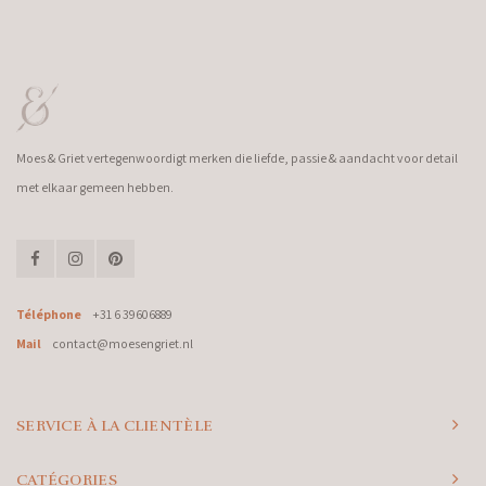
Moes & Griet vertegenwoordigt merken die liefde, passie & aandacht voor detail
met elkaar gemeen hebben.
Téléphone
+31 6 39606889
Mail
contact@moesengriet.nl
SERVICE À LA CLIENTÈLE
CATÉGORIES