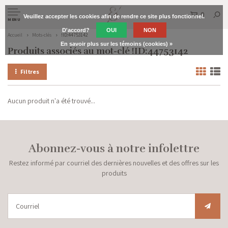
0
Veuillez accepter les cookies afin de rendre ce site plus fonctionnel.
MENU
D'accord?
OUI
NON
Accueil
Mots-clés
!ID:44753142
En savoir plus sur les témoins (cookies) »
Produits associés au mot-clé !ID:44753142
Filtres
Aucun produit n'a été trouvé...
Abonnez-vous à notre infolettre
Restez informé par courriel des dernières nouvelles et des offres sur les
produits