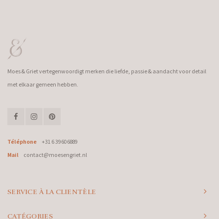
Moes & Griet vertegenwoordigt merken die liefde, passie & aandacht voor detail
met elkaar gemeen hebben.
Téléphone
+31 6 39606889
Mail
contact@moesengriet.nl
SERVICE À LA CLIENTÈLE
CATÉGORIES