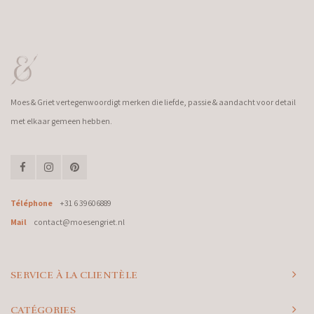
Moes & Griet vertegenwoordigt merken die liefde, passie & aandacht voor detail
met elkaar gemeen hebben.
Téléphone
+31 6 39606889
Mail
contact@moesengriet.nl
SERVICE À LA CLIENTÈLE
CATÉGORIES