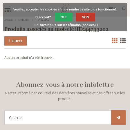
0
Veuillez accepter les cookies afin de rendre ce site plus fonctionnel.
MENU
D'accord?
OUI
NON
Accueil
Mots-clés
!ID:44733202
En savoir plus sur les témoins (cookies) »
Produits associés au mot-clé !ID:44733202
Filtres
Aucun produit n'a été trouvé...
Abonnez-vous à notre infolettre
Restez informé par courriel des dernières nouvelles et des offres sur les
produits