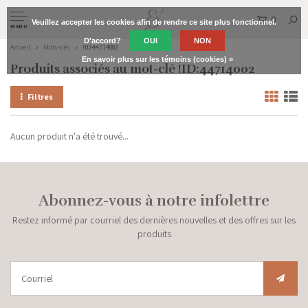
0
Veuillez accepter les cookies afin de rendre ce site plus fonctionnel.
MENU
D'accord?
OUI
NON
Accueil
Mots-clés
!ID:44714002
En savoir plus sur les témoins (cookies) »
Produits associés au mot-clé !ID:44714002
Filtres
Aucun produit n'a été trouvé...
Abonnez-vous à notre infolettre
Restez informé par courriel des dernières nouvelles et des offres sur les
produits