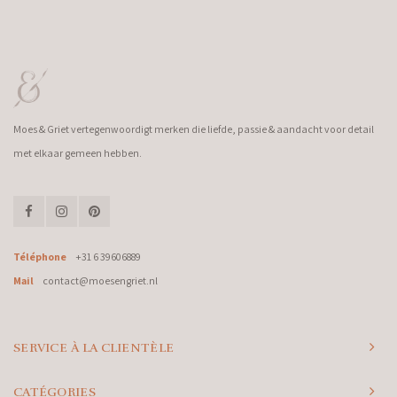
Moes & Griet vertegenwoordigt merken die liefde, passie & aandacht voor detail
met elkaar gemeen hebben.
Téléphone
+31 6 39606889
Mail
contact@moesengriet.nl
SERVICE À LA CLIENTÈLE
CATÉGORIES