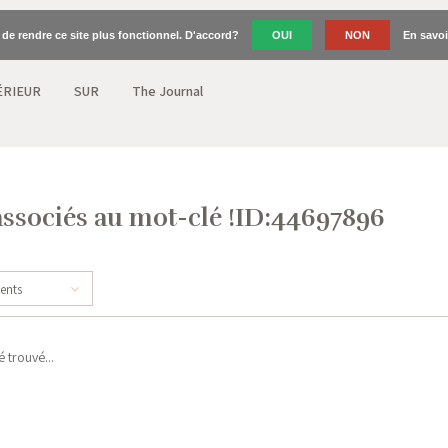
n de rendre ce site plus fonctionnel. D'accord?
OUI
NON
En savoi
ÉRIEUR
SUR
The Journal
associés au mot-clé !ID:44697896
cents
 trouvé...