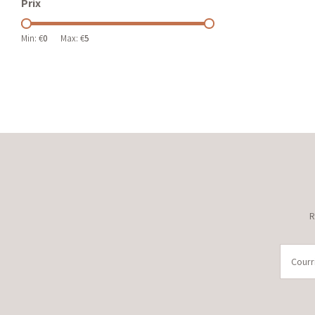
Prix
Min: €
0
Max: €
5
R