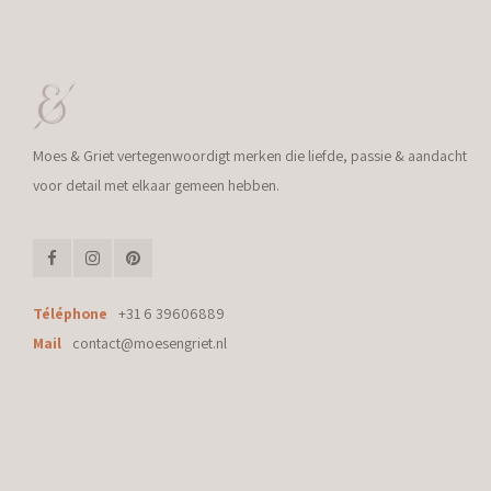
Moes & Griet vertegenwoordigt merken die liefde, passie & aandacht
voor detail met elkaar gemeen hebben.
Téléphone
+31 6 39606889
Mail
contact@moesengriet.nl
© Copyright 2026 Moes & Griet - Powered by
Lightspeed
- Theme by
Shopmo