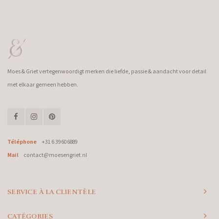
Moes & Griet vertegenwoordigt merken die liefde, passie & aandacht voor detail
met elkaar gemeen hebben.
Téléphone
+31 6 39606889
Mail
contact@moesengriet.nl
SERVICE À LA CLIENTÈLE
CATÉGORIES