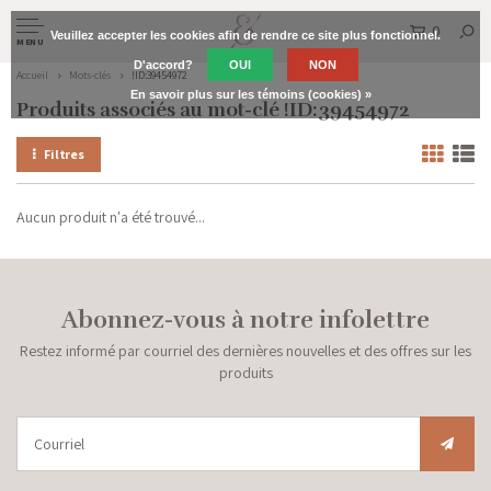
0
Veuillez accepter les cookies afin de rendre ce site plus fonctionnel.
MENU
D'accord?
OUI
NON
Accueil
Mots-clés
!ID:39454972
En savoir plus sur les témoins (cookies) »
Produits associés au mot-clé !ID:39454972
Filtres
Aucun produit n'a été trouvé...
Abonnez-vous à notre infolettre
Restez informé par courriel des dernières nouvelles et des offres sur les
produits