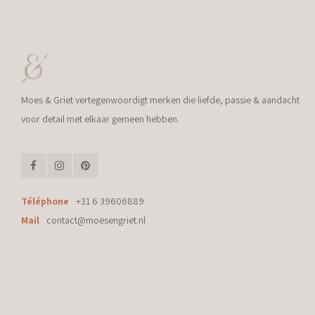
Moes & Griet vertegenwoordigt merken die liefde, passie & aandacht
voor detail met elkaar gemeen hebben.
Téléphone
+31 6 39606889
Mail
contact@moesengriet.nl
© Copyright 2026 Moes & Griet - Powered by
Lightspeed
- Theme by
Shopmo