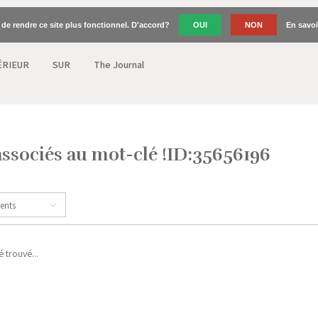
n de rendre ce site plus fonctionnel. D'accord?
OUI
NON
En savoi
ÉRIEUR
SUR
The Journal
associés au mot-clé !ID:35656196
cents
 trouvé...