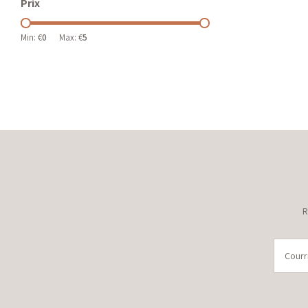
Prix
Min: €
0
Max: €
5
R