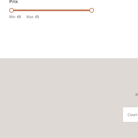
Prix
Min: €
0
Max: €
5
R