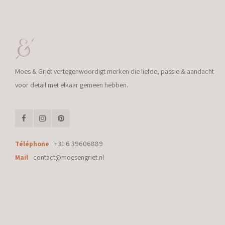
Moes & Griet vertegenwoordigt merken die liefde, passie & aandacht
voor detail met elkaar gemeen hebben.
Téléphone
+31 6 39606889
Mail
contact@moesengriet.nl
© Copyright 2026 Moes & Griet - Powered by
Lightspeed
- Theme by
Shopmo