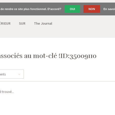
n de rendre ce site plus fonctionnel. D'accord?
OUI
NON
En savoi
ÉRIEUR
SUR
The Journal
associés au mot-clé !ID:35009110
cents
 trouvé...