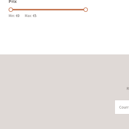
Prix
Min: €
0
Max: €
5
R