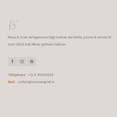
Moes & Griet vertegenwoordigt merken die liefde, passie & aandacht
voor detail met elkaar gemeen hebben.
Téléphone
+31 6 39606889
Mail
contact@moesengriet.nl
© Copyright 2026 Moes & Griet - Powered by
Lightspeed
- Theme by
Shopmo