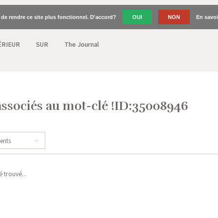
n de rendre ce site plus fonctionnel. D'accord?
OUI
NON
En savoi
ÉRIEUR
SUR
The Journal
associés au mot-clé !ID:35008946
cents
 trouvé...