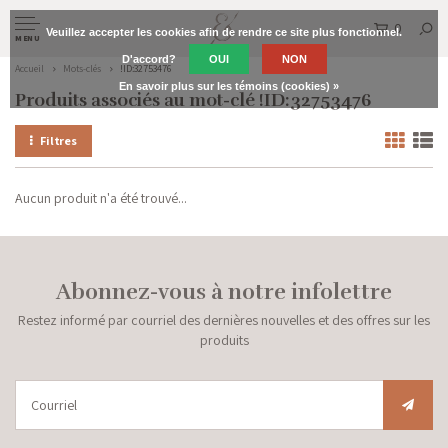
0
Veuillez accepter les cookies afin de rendre ce site plus fonctionnel.
MENU
D'accord?
OUI
NON
Accueil
Mots-clés
!ID:32753476
En savoir plus sur les témoins (cookies) »
Produits associés au mot-clé !ID:32753476
Filtres
Aucun produit n'a été trouvé...
Abonnez-vous à notre infolettre
Restez informé par courriel des dernières nouvelles et des offres sur les
produits