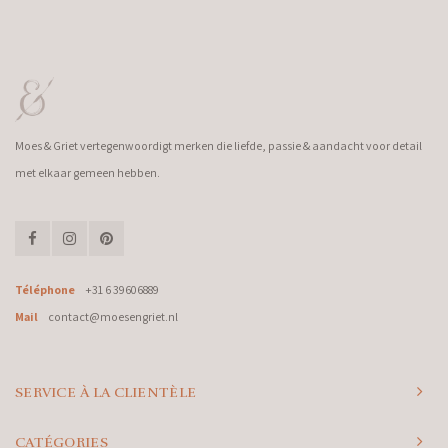
Moes & Griet vertegenwoordigt merken die liefde, passie & aandacht voor detail
met elkaar gemeen hebben.
Téléphone
+31 6 39606889
Mail
contact@moesengriet.nl
SERVICE À LA CLIENTÈLE
CATÉGORIES