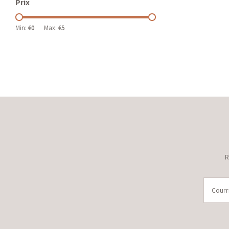
Prix
Min: €
0
Max: €
5
R