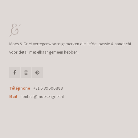
Moes & Griet vertegenwoordigt merken die liefde, passie & aandacht
voor detail met elkaar gemeen hebben.
Téléphone
+31 6 39606889
Mail
contact@moesengriet.nl
© Copyright 2026 Moes & Griet - Powered by
Lightspeed
- Theme by
Shopmo