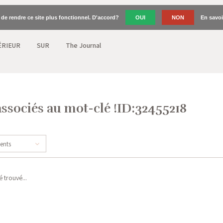
n de rendre ce site plus fonctionnel. D'accord?
OUI
NON
En savoi
ÉRIEUR
SUR
The Journal
associés au mot-clé !ID:32455218
cents
 trouvé...