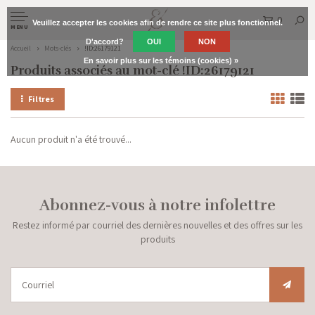
0
Veuillez accepter les cookies afin de rendre ce site plus fonctionnel.
MENU
D'accord?
OUI
NON
Accueil
Mots-clés
!ID:26179121
En savoir plus sur les témoins (cookies) »
Produits associés au mot-clé !ID:26179121
Filtres
Aucun produit n'a été trouvé...
Abonnez-vous à notre infolettre
Restez informé par courriel des dernières nouvelles et des offres sur les
produits