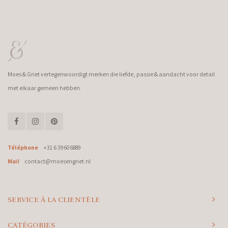
Moes & Griet vertegenwoordigt merken die liefde, passie & aandacht voor detail
met elkaar gemeen hebben.
Téléphone
+31 6 39606889
Mail
contact@moesengriet.nl
SERVICE À LA CLIENTÈLE
CATÉGORIES