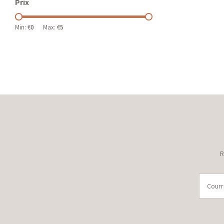
Prix
Min: €
0
Max: €
5
R