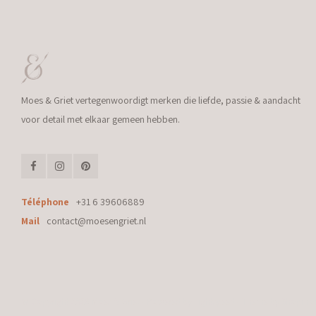
Moes & Griet vertegenwoordigt merken die liefde, passie & aandacht
voor detail met elkaar gemeen hebben.
Téléphone
+31 6 39606889
Mail
contact@moesengriet.nl
© Copyright 2026 Moes & Griet - Powered by
Lightspeed
- Theme by
Shopmo