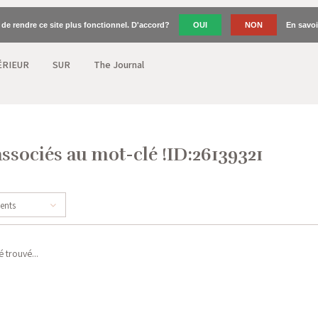
n de rendre ce site plus fonctionnel. D'accord?
OUI
NON
En savoi
ÉRIEUR
SUR
The Journal
associés au mot-clé !ID:26139321
cents
 trouvé...