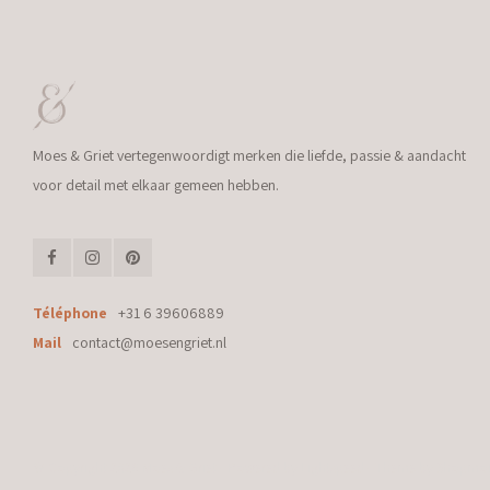
Moes & Griet vertegenwoordigt merken die liefde, passie & aandacht
voor detail met elkaar gemeen hebben.
Téléphone
+31 6 39606889
Mail
contact@moesengriet.nl
© Copyright 2026 Moes & Griet - Powered by
Lightspeed
- Theme by
Shopmo