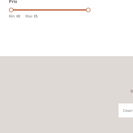
Prix
Min: €
0
Max: €
5
R