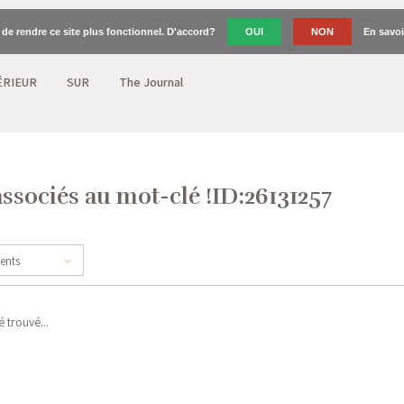
n de rendre ce site plus fonctionnel. D'accord?
OUI
NON
En savoi
ÉRIEUR
SUR
The Journal
associés au mot-clé !ID:26131257
cents
 trouvé...