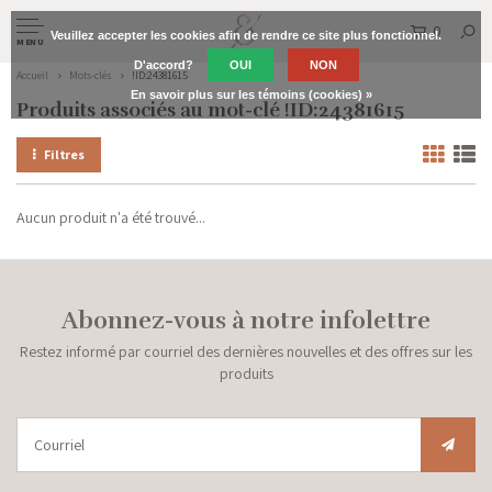
0
Veuillez accepter les cookies afin de rendre ce site plus fonctionnel.
MENU
D'accord?
OUI
NON
Accueil
Mots-clés
!ID:24381615
En savoir plus sur les témoins (cookies) »
Produits associés au mot-clé !ID:24381615
Filtres
Aucun produit n'a été trouvé...
Abonnez-vous à notre infolettre
Restez informé par courriel des dernières nouvelles et des offres sur les
produits