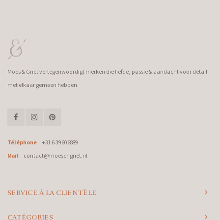
Moes & Griet vertegenwoordigt merken die liefde, passie & aandacht voor detail
met elkaar gemeen hebben.
Téléphone
+31 6 39606889
Mail
contact@moesengriet.nl
SERVICE À LA CLIENTÈLE
CATÉGORIES