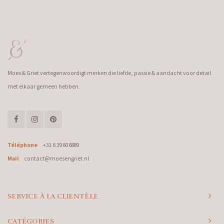
Moes & Griet vertegenwoordigt merken die liefde, passie & aandacht voor detail
met elkaar gemeen hebben.
Téléphone
+31 6 39606889
Mail
contact@moesengriet.nl
SERVICE À LA CLIENTÈLE
CATÉGORIES