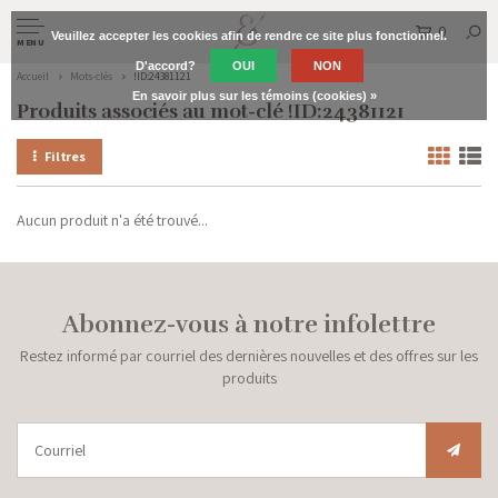
0
Veuillez accepter les cookies afin de rendre ce site plus fonctionnel.
MENU
D'accord?
OUI
NON
Accueil
Mots-clés
!ID:24381121
En savoir plus sur les témoins (cookies) »
Produits associés au mot-clé !ID:24381121
Filtres
Aucun produit n'a été trouvé...
Abonnez-vous à notre infolettre
Restez informé par courriel des dernières nouvelles et des offres sur les
produits