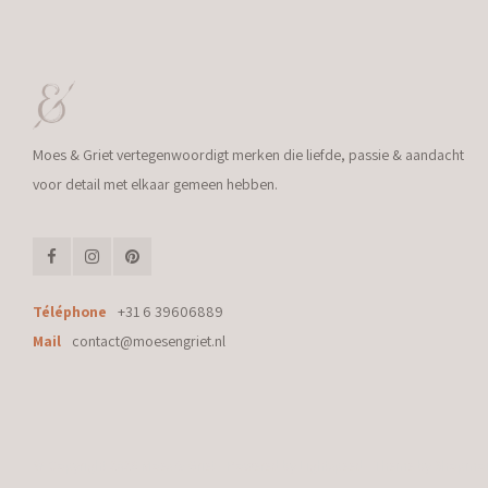
Moes & Griet vertegenwoordigt merken die liefde, passie & aandacht
voor detail met elkaar gemeen hebben.
Téléphone
+31 6 39606889
Mail
contact@moesengriet.nl
© Copyright 2026 Moes & Griet - Powered by
Lightspeed
- Theme by
Shopmo