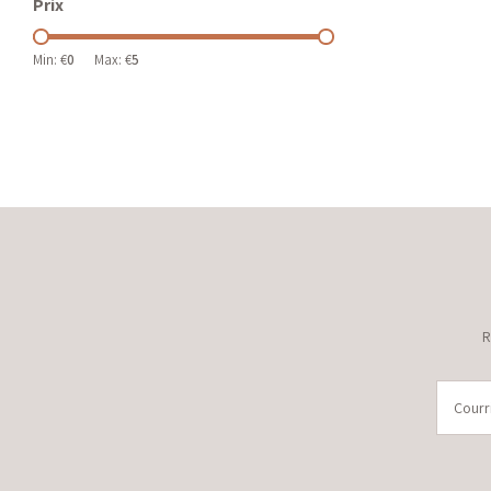
Prix
Min: €
0
Max: €
5
R