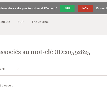
n de rendre ce site plus fonctionnel. D'accord?
OUI
NON
En savoi
ÉRIEUR
SUR
The Journal
associés au mot-clé !ID:20592825
cents
 trouvé...