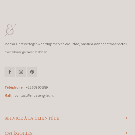
Moes & Griet vertegenwoordigt merken die liefde, passie & aandacht voor detail
met elkaar gemeen hebben.
Téléphone
+31 6 39606889
Mail
contact@moesengriet.nl
SERVICE À LA CLIENTÈLE
CATÉGORIES