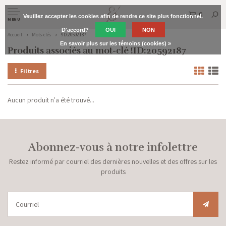
0
Veuillez accepter les cookies afin de rendre ce site plus fonctionnel.
MENU
D'accord?
OUI
NON
Accueil
Mots-clés
!ID:20592187
En savoir plus sur les témoins (cookies) »
Produits associés au mot-clé !ID:20592187
Filtres
Aucun produit n'a été trouvé...
Abonnez-vous à notre infolettre
Restez informé par courriel des dernières nouvelles et des offres sur les
produits