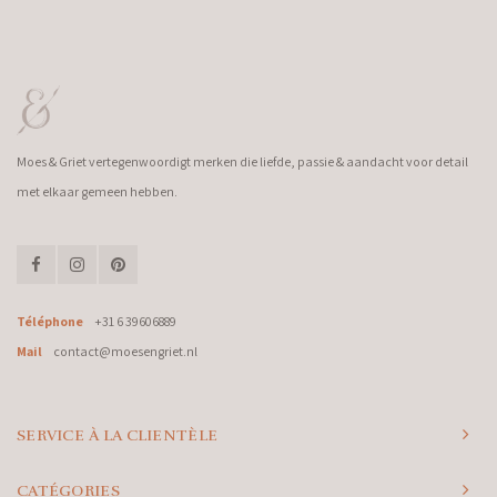
Moes & Griet vertegenwoordigt merken die liefde, passie & aandacht voor detail
met elkaar gemeen hebben.
Téléphone
+31 6 39606889
Mail
contact@moesengriet.nl
SERVICE À LA CLIENTÈLE
CATÉGORIES