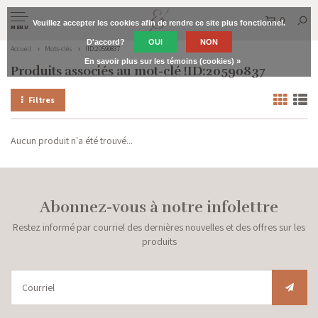
0
Veuillez accepter les cookies afin de rendre ce site plus fonctionnel.
MENU
D'accord?
OUI
NON
Accueil
Mots-clés
!ID:20590837
En savoir plus sur les témoins (cookies) »
Produits associés au mot-clé !ID:20590837
Filtres
Aucun produit n'a été trouvé...
Abonnez-vous à notre infolettre
Restez informé par courriel des dernières nouvelles et des offres sur les
produits