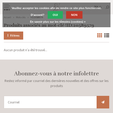
0
Veuillez accepter les cookies afin de rendre ce site plus fonctionnel.
MENU
D'accord?
OUI
NON
Accueil
Mots-clés
!ID:20589579
En savoir plus sur les témoins (cookies) »
Produits associés au mot-clé !ID:20589579
Filtres
Aucun produit n'a été trouvé...
Abonnez-vous à notre infolettre
Restez informé par courriel des dernières nouvelles et des offres sur les
produits