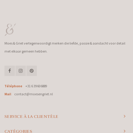
Moes & Griet vertegenwoordigt merken die liefde, passie & aandacht voor detail
met elkaar gemeen hebben.
Téléphone
+31 6 39606889
Mail
contact@moesengriet.nl
SERVICE À LA CLIENTÈLE
CATÉGORIES