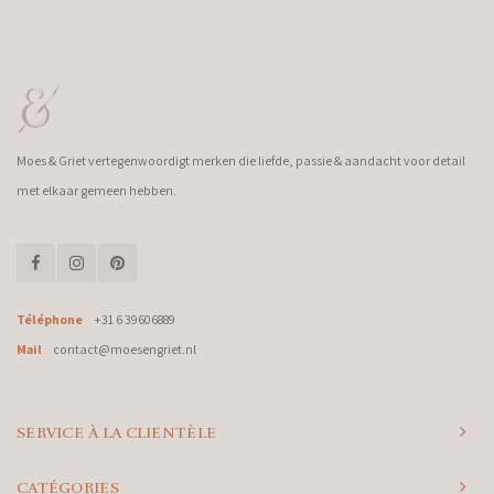
Moes & Griet vertegenwoordigt merken die liefde, passie & aandacht voor detail
met elkaar gemeen hebben.
Téléphone
+31 6 39606889
Mail
contact@moesengriet.nl
SERVICE À LA CLIENTÈLE
CATÉGORIES