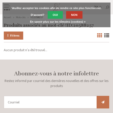
0
Veuillez accepter les cookies afin de rendre ce site plus fonctionnel.
MENU
D'accord?
OUI
NON
Accueil
Mots-clés
!ID:20588257
En savoir plus sur les témoins (cookies) »
Produits associés au mot-clé !ID:20588257
Filtres
Aucun produit n'a été trouvé...
Abonnez-vous à notre infolettre
Restez informé par courriel des dernières nouvelles et des offres sur les
produits