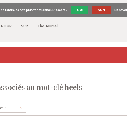
n de rendre ce site plus fonctionnel. D'accord?
OUI
NON
En savoi
ÉRIEUR
SUR
The Journal
associés au mot-clé heels
cents