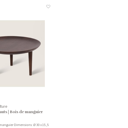
lture
auts | Bois de manguier
 manguier Dimensions: Ø 30 x 15,5