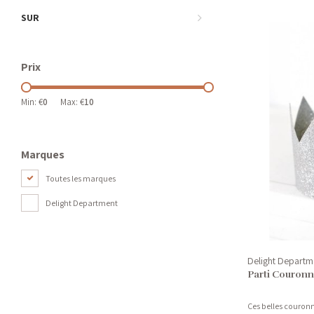
SUR
Prix
Min: €
0
Max: €
10
Marques
Toutes les marques
Delight Department
Delight Departm
Parti Couronn
Ces belles couronn