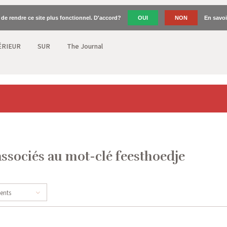
n de rendre ce site plus fonctionnel. D'accord?
OUI
NON
En savoi
ÉRIEUR
SUR
The Journal
associés au mot-clé feesthoedje
cents