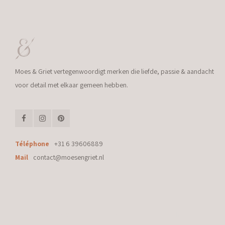
Moes & Griet vertegenwoordigt merken die liefde, passie & aandacht
voor detail met elkaar gemeen hebben.
Téléphone
+31 6 39606889
Mail
contact@moesengriet.nl
© Copyright 2026 Moes & Griet - Powered by
Lightspeed
- Theme by
Shopmo