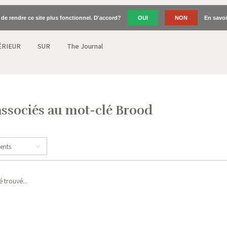
n de rendre ce site plus fonctionnel. D'accord?
OUI
NON
En savoi
ÉRIEUR
SUR
The Journal
associés au mot-clé Brood
cents
 trouvé...