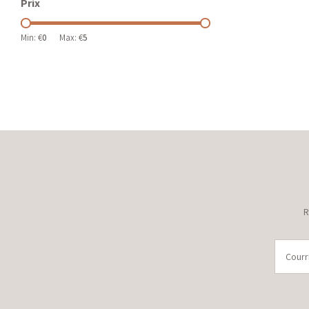
Prix
Min: €
0
Max: €
5
R