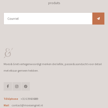
produits
Moes & Griet vertegenwoordigt merken die liefde, passie & aandacht voor detail
met elkaar gemeen hebben.
Téléphone
+31 6 39606889
Mail
contact@moesengriet.nl