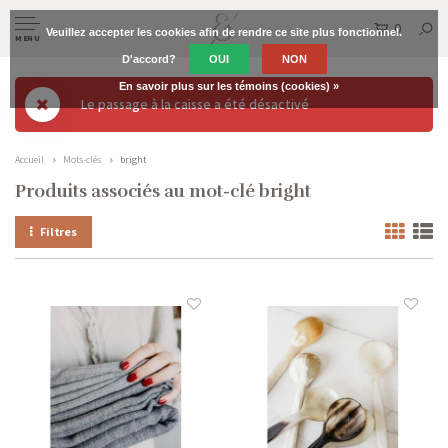
0
Veuillez accepter les cookies afin de rendre ce site plus fonctionnel.
MENU
D'accord?
OUI
NON
En savoir plus sur les témoins (cookies) »
Le passage à la caisse a été désactivé
Accueil
Mots-clés
bright
Produits associés au mot-clé bright
Filtres