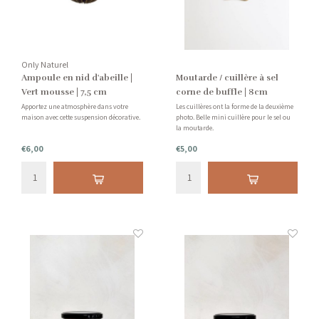
Only Naturel
Ampoule en nid d'abeille |
Moutarde / cuillère à sel
Vert mousse | 7,5 cm
corne de buffle | 8cm
Apportez une atmosphère dans votre
Les cuillères ont la forme de la deuxième
maison avec cette suspension décorative.
photo. Belle mini cuillère pour le sel ou
la moutarde.
€6,00
€5,00