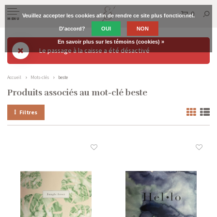
0
Veuillez accepter les cookies afin de rendre ce site plus fonctionnel.
MENU
D'accord?
OUI
NON
En savoir plus sur les témoins (cookies) »
Le passage à la caisse a été désactivé
Accueil
Mots-clés
beste
Produits associés au mot-clé beste
Filtres