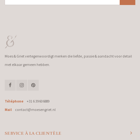
Moes & Griet vertegenwoordigt merken die liefde, passie & aandacht voor detail
met elkaar gemeen hebben.
Téléphone
+31 6 39606889
Mail
contact@moesengriet.nl
SERVICE À LA CLIENTÈLE