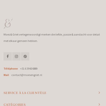
Moes & Griet vertegenwoordigt merken die liefde, passie & aandacht voor detail
met elkaar gemeen hebben.
Téléphone
+31 6 39606889
Mail
contact@moesengriet.nl
SERVICE À LA CLIENTÈLE
CATÉGORIES