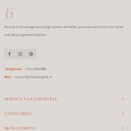
Moes & Griet vertegenwoordigt merken die liefde, passie & aandacht voor detail
met elkaar gemeen hebben.
Téléphone
+31 6 39606889
Mail
contact@moesengriet.nl
SERVICE À LA CLIENTÈLE
CATÉGORIES
MON COMPTE