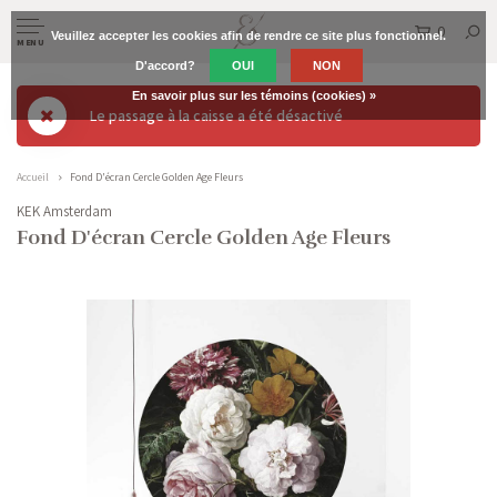
0
Veuillez accepter les cookies afin de rendre ce site plus fonctionnel.
MENU
D'accord?
OUI
NON
En savoir plus sur les témoins (cookies) »
Le passage à la caisse a été désactivé
Accueil
Fond D'écran Cercle Golden Age Fleurs
KEK Amsterdam
Fond D'écran Cercle Golden Age Fleurs