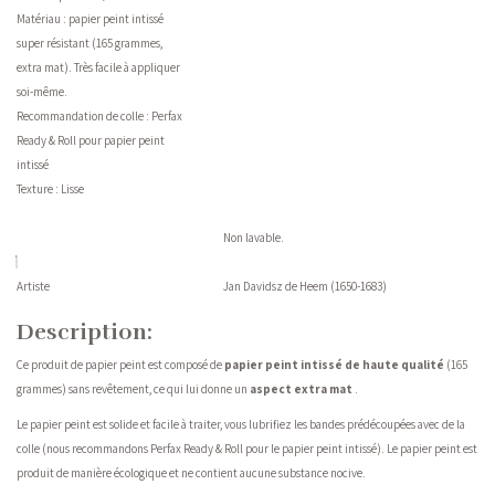
Matériau : papier peint intissé
super résistant (165 grammes,
extra mat). Très facile à appliquer
soi-même.
Recommandation de colle : Perfax
Ready & Roll pour papier peint
intissé
Texture : Lisse
Non lavable.
Artiste
Jan Davidsz de Heem (1650-1683)
Description:
Ce produit de papier peint est composé de
papier peint intissé de haute qualité
(165
grammes) sans revêtement, ce qui lui donne un
aspect extra mat
.
Le papier peint est solide et facile à traiter, vous lubrifiez les bandes prédécoupées avec de la
colle (nous recommandons Perfax Ready & Roll pour le papier peint intissé). Le papier peint est
produit de manière écologique et ne contient aucune substance nocive.