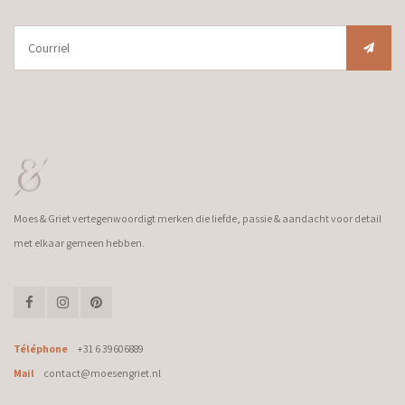
Moes & Griet vertegenwoordigt merken die liefde, passie & aandacht voor detail
met elkaar gemeen hebben.
Téléphone
+31 6 39606889
Mail
contact@moesengriet.nl