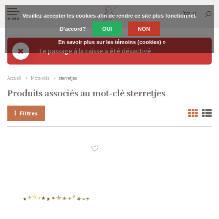
0
Veuillez accepter les cookies afin de rendre ce site plus fonctionnel.
MENU
D'accord?
OUI
NON
En savoir plus sur les témoins (cookies) »
Le passage à la caisse a été désactivé
Accueil
Mots-clés
sterretjes
Produits associés au mot-clé sterretjes
Filtres