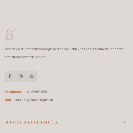
Moes & Griet vertegenwoordigt merken die liefde, passie & aandacht voor detail
met elkaar gemeen hebben.
Téléphone
+31 6 39606889
Mail
contact@moesengriet.nl
SERVICE À LA CLIENTÈLE