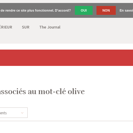
n de rendre ce site plus fonctionnel. D'accord?
OUI
NON
En savoi
ÉRIEUR
SUR
The Journal
associés au mot-clé olive
cents