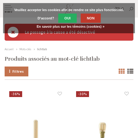
0
Veuillez accepter les cookies afin de rendre ce site plus fonctionnel.
MENU
D'accord?
OUI
NON
En savoir plus sur les témoins (cookies) »
Le passage à la caisse a été désactivé
Accueil
Mots-clés
lichtlab
Produits associés au mot-clé lichtlab
Filtres
-36%
-30%