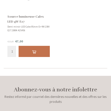
Source lumineuse Calex
LED 4W E27
Demi-miroir LED Calex 95mm Or 4W 230V
E27 2300K 425456
€7,00
€11,00
Abonnez-vous à notre infolettre
Restez informé par courriel des dernières nouvelles et des offres sur les
produits