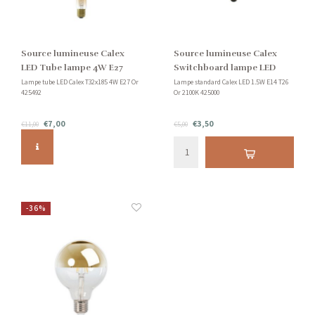
Source lumineuse Calex
Source lumineuse Calex
LED Tube lampe 4W E27
Switchboard lampe LED
1,5W E14
Lampe tube LED Calex T32x185 4W E27 Or
Lampe standard Calex LED 1.5W E14 T26
425492
Or 2100K 425000
€7,00
€3,50
€11,00
€5,00
-36%