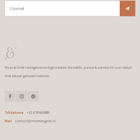
Moes & Griet vertegenwoordigt merken die liefde, passie & aandacht voor detail
met elkaar gemeen hebben.
Téléphone
+31 6 39606889
Mail
contact@moesengriet.nl