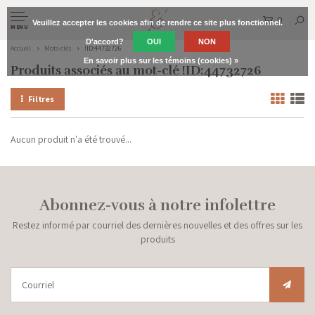
0
Veuillez accepter les cookies afin de rendre ce site plus fonctionnel.
MENU
D'accord?
OUI
NON
Accueil
Mots-clés
!ID:44732726
En savoir plus sur les témoins (cookies) »
Produits associés au mot-clé !ID:44732726
Filtres
Aucun produit n'a été trouvé...
Abonnez-vous à notre infolettre
Restez informé par courriel des dernières nouvelles et des offres sur les
produits