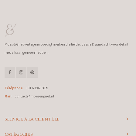
Moes & Griet vertegenwoordigt merken die liefde, passie & aandacht voor detail
met elkaar gemeen hebben.
Téléphone
+31 6 39606889
Mail
contact@moesengriet.nl
SERVICE À LA CLIENTÈLE
CATÉGORIES