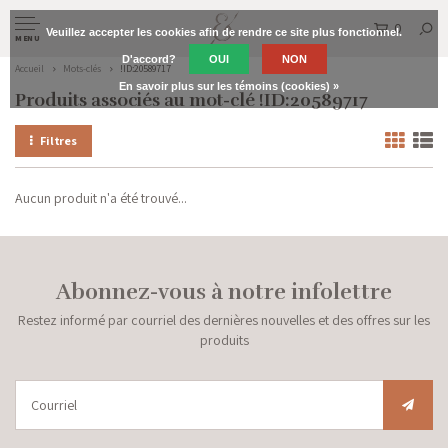
0
Veuillez accepter les cookies afin de rendre ce site plus fonctionnel.
MENU
D'accord?
OUI
NON
Accueil
Mots-clés
!ID:20589717
En savoir plus sur les témoins (cookies) »
Produits associés au mot-clé !ID:20589717
Filtres
Aucun produit n'a été trouvé...
Abonnez-vous à notre infolettre
Restez informé par courriel des dernières nouvelles et des offres sur les
produits