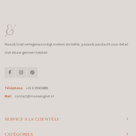
Moes & Griet vertegenwoordigt merken die liefde, passie & aandacht voor detail
met elkaar gemeen hebben.
Téléphone
+31 6 39606889
Mail
contact@moesengriet.nl
SERVICE À LA CLIENTÈLE
CATÉGORIES