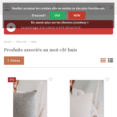
0
Veuillez accepter les cookies afin de rendre ce site plus fonctionnel.
MENU
D'accord?
OUI
NON
En savoir plus sur les témoins (cookies) »
Le passage à la caisse a été désactivé
Accueil
Mots-clés
huis
Produits associés au mot-clé huis
Filtres
0%