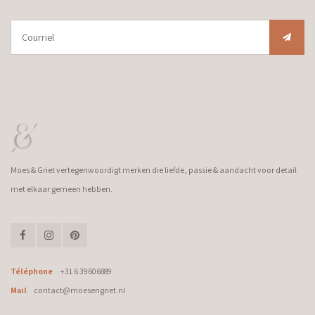
Moes & Griet vertegenwoordigt merken die liefde, passie & aandacht voor detail
met elkaar gemeen hebben.
Téléphone
+31 6 39606889
Mail
contact@moesengriet.nl