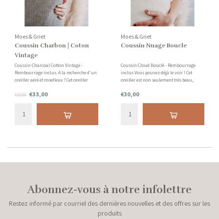
Moes & Griet
Moes & Griet
Coussin Charbon | Coton
Coussin Nuage Boucle
Vintage
Coussin Charcoal Cotton Vintage -
Coussin Cloud Bouclé - Rembourrage
Rembourrage inclus. A la recherche d'un
inclus Vous pouvez déjà le voir ! Cet
oreiller aéré et moelleux ? Cet oreiller
oreiller est non seulement très beau,
d'aspect lin est merveilleusement doux et
mais aussi très doux pour votre peau.
€33,00
€30,00
assure un repos optimal dans votre
€33,00
Également disponible en gris et autres
chambre (à coucher). Disponible en
tailles. Cet oreiller est composé de 95 % de
différentes tailles et coule
polyester et de 5 % de
Abonnez-vous à notre infolettre
Restez informé par courriel des dernières nouvelles et des offres sur les
produits