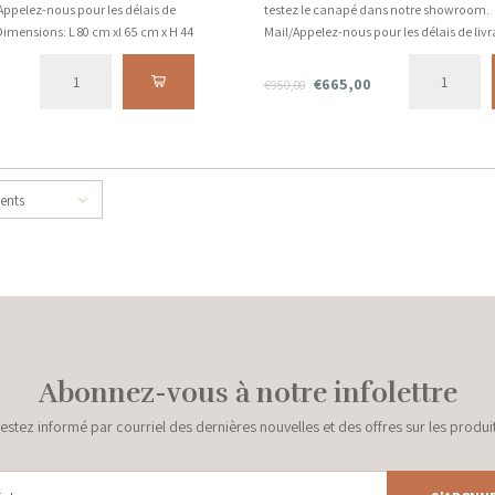
Appelez-nous pour les délais de
testez le canapé dans notre showroom.
 Dimensions: L 80 cm xl 65 cm x H 44
Mail/Appelez-nous pour les délais de livr
al, Contreplaqué, Mousse, Coton,
actuels! Dimensions : L 85 cm x l 85 cm x
Matériaux : Métal, Contreplaqué, Mouss
€665,00
€950,00
Fell, Bois
cents
Abonnez-vous à notre infolettre
estez informé par courriel des dernières nouvelles et des offres sur les produi