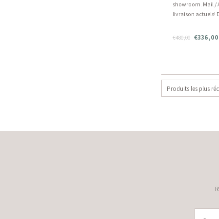
showroom. Mail / 
livraison actuels!
cm Matériaux: Mét
Vielt, Bois
€336,00
€480,00
Produits les plus ré
R