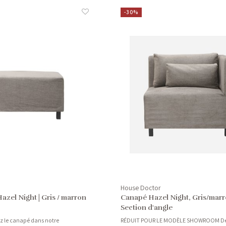
-30%
House Doctor
azel Night | Gris / marron
Canapé Hazel Night, Gris/marr
Section d'angle
ez le canapé dans notre
RÉDUIT POUR LE MODÈLE SHOWROOM Dé