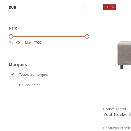
SUR
-30%
Prix
Min: €
0
Max: €
700
Marques
Toutes les marques
House Doctor
House Doctor
Pouf Hocker H
Découvrez et test