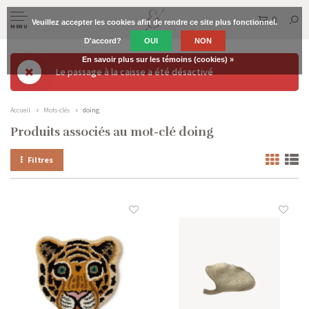
0
Veuillez accepter les cookies afin de rendre ce site plus fonctionnel.
MENU
D'accord?
OUI
NON
En savoir plus sur les témoins (cookies) »
Le passage à la caisse a été désactivé
Accueil
Mots-clés
doing
Produits associés au mot-clé doing
Filtres