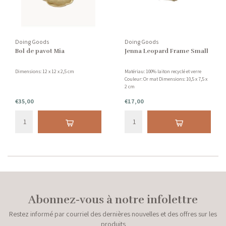
Doing Goods
Doing Goods
Bol de pavot Mia
Jenna Leopard Frame Small
Dimensions: 12 x 12 x 2,5 cm
Matériau: 100% laiton recyclé et verre
Couleur: Or mat Dimensions: 10,5 x 7,5 x
2 cm
€35,00
€17,00
Abonnez-vous à notre infolettre
Restez informé par courriel des dernières nouvelles et des offres sur les
produits