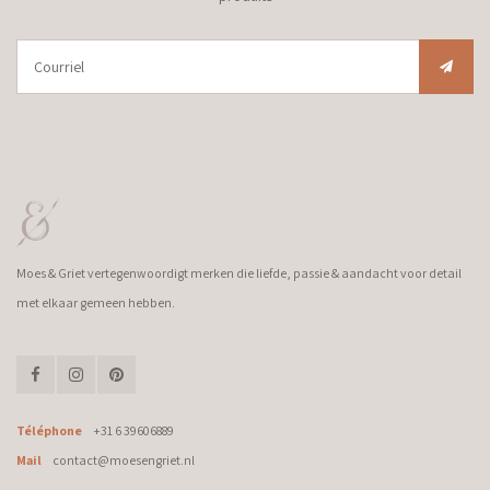
Moes & Griet vertegenwoordigt merken die liefde, passie & aandacht voor detail
met elkaar gemeen hebben.
Téléphone
+31 6 39606889
Mail
contact@moesengriet.nl