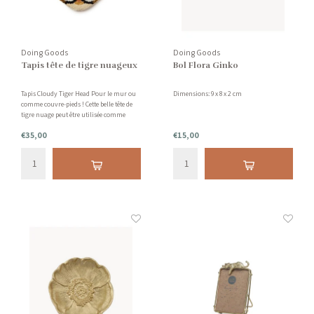
Doing Goods
Doing Goods
Tapis tête de tigre nuageux
Bol Flora Ginko
Tapis Cloudy Tiger Head Pour le mur ou
Dimensions: 9 x 8 x 2 cm
comme couvre-pieds ! Cette belle tête de
tigre nuage peut être utilisée comme
décoration murale ou comme accent sur
€35,00
€15,00
votre sol ou votre banc de salle à manger.
Ils égayeront n'importe quelle pièce.