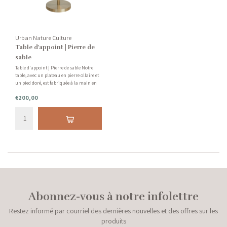
Urban Nature Culture
Table d'appoint | Pierre de
sable
Table d'appoint | Pierre de sable Notre
table, avec un plateau en pierre ollaire et
un pied doré, est fabriquée à la main en
Inde - où la pierre ollaire est utilisée à de
€200,00
nombreuses fins depuis des milliers
d'années.
Abonnez-vous à notre infolettre
Restez informé par courriel des dernières nouvelles et des offres sur les
produits