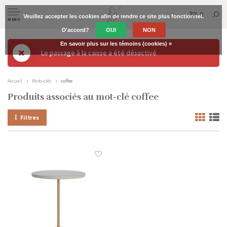
0
Veuillez accepter les cookies afin de rendre ce site plus fonctionnel.
MENU
D'accord?
OUI
NON
En savoir plus sur les témoins (cookies) »
Le passage à la caisse a été désactivé
Accueil
Mots-clés
coffee
Produits associés au mot-clé coffee
Filtres