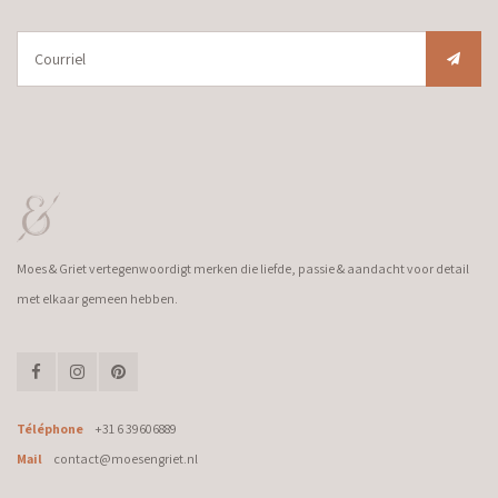
Moes & Griet vertegenwoordigt merken die liefde, passie & aandacht voor detail
met elkaar gemeen hebben.
Téléphone
+31 6 39606889
Mail
contact@moesengriet.nl