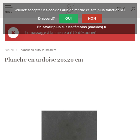
0
Veuillez accepter les cookies afin de rendre ce site plus fonctionnel.
MENU
D'accord?
OUI
NON
En savoir plus sur les témoins (cookies) »
Le passage à la caisse a été désactivé
Accueil
Planche en ardoise 20x20 cm
Planche en ardoise 20x20 cm