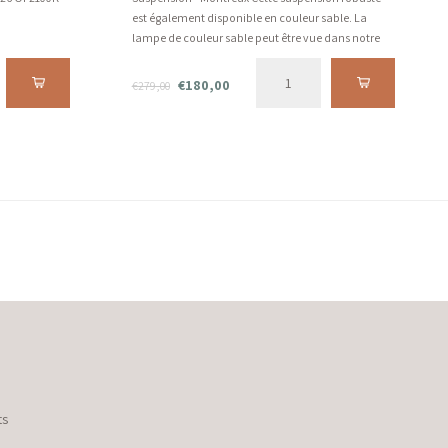
est également disponible en couleur sable. La
lampe de couleur sable peut être vue dans notre
showroom. Veuillez nous contacter pour le délai
de livraison. Consultez la description ci-dessous
€180,00
€279,00
pour plus d'info
ts