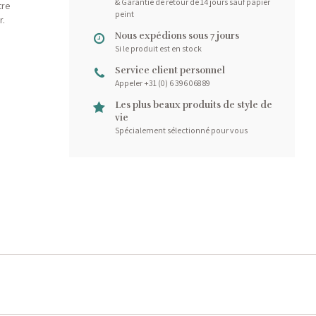
& Garantie de retour de 14 jours sauf papier
tre
peint
r.
Nous expédions sous 7 jours
Si le produit est en stock
Service client personnel
Appeler +31 (0) 6 396 068 89
Les plus beaux produits de style de
vie
Spécialement sélectionné pour vous