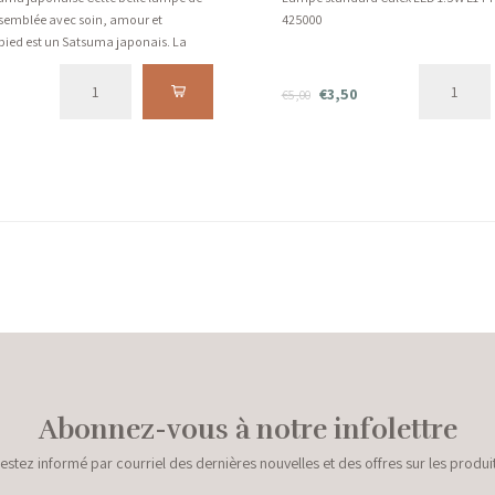
ssemblée avec soin, amour et
425000
 pied est un Satsuma japonais. La
ouge bordeaux avec une touche de
€3,50
€5,00
Abonnez-vous à notre infolettre
estez informé par courriel des dernières nouvelles et des offres sur les produi