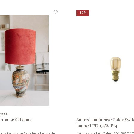
-30%
rage
onaise Satsuma
Source lumineuse Calex Swi
lampe LED 1,5W E14
uma japonaise Cette belle lampe de
Lampe standard Calex LED 1.5W E14 T