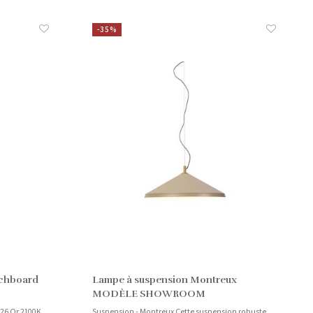
-35%
tchboard
Lampe à suspension Montreux
MODÈLE SHOWROOM
26 Or 2100K
Suspension - Montreux Cette suspension robuste