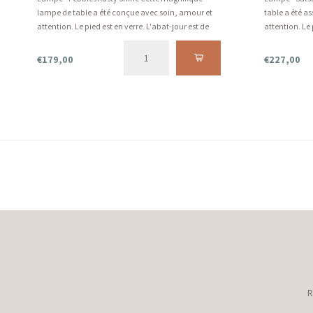
lampe de table a été conçue avec soin, amour et
table a été a
attention. Le pied est en verre. L'abat-jour est de
attention. Le
couleur rouille avec une touche de velours brillant.
nuance est r
velours.
€179,00
€227,00
R