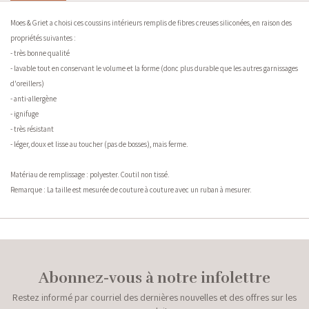
Moes & Griet a choisi ces coussins intérieurs remplis de fibres creuses siliconées, en raison des
propriétés suivantes :
- très bonne qualité
- lavable tout en conservant le volume et la forme (donc plus durable que les autres garnissages
d'oreillers)
- anti-allergène
- ignifuge
- très résistant
- léger, doux et lisse au toucher (pas de bosses), mais ferme.
Matériau de remplissage : polyester. Coutil non tissé.
Remarque : La taille est mesurée de couture à couture avec un ruban à mesurer.
Abonnez-vous à notre infolettre
Restez informé par courriel des dernières nouvelles et des offres sur les