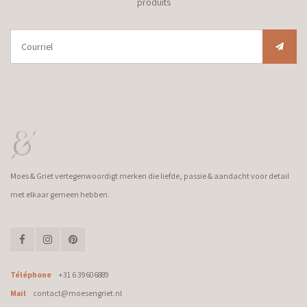
produits
Moes & Griet vertegenwoordigt merken die liefde, passie & aandacht voor detail
met elkaar gemeen hebben.
Téléphone
+31 6 39606889
Mail
contact@moesengriet.nl