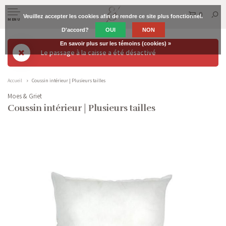
0
Veuillez accepter les cookies afin de rendre ce site plus fonctionnel.
MENU
D'accord?
OUI
NON
En savoir plus sur les témoins (cookies) »
Le passage à la caisse a été désactivé
Accueil
Coussin intérieur | Plusieurs tailles
Moes & Griet
Coussin intérieur | Plusieurs tailles