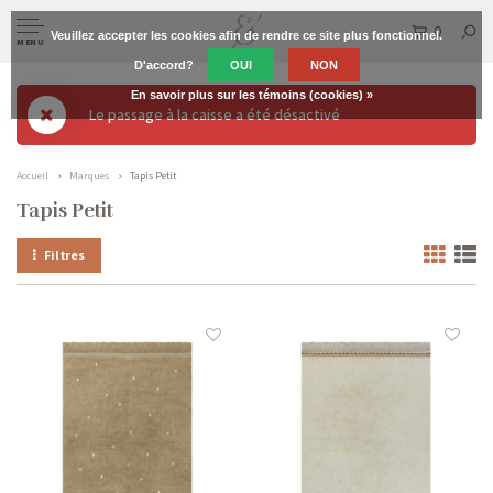
0
Veuillez accepter les cookies afin de rendre ce site plus fonctionnel.
MENU
D'accord?
OUI
NON
En savoir plus sur les témoins (cookies) »
Le passage à la caisse a été désactivé
Accueil
Marques
Tapis Petit
Tapis Petit
Filtres