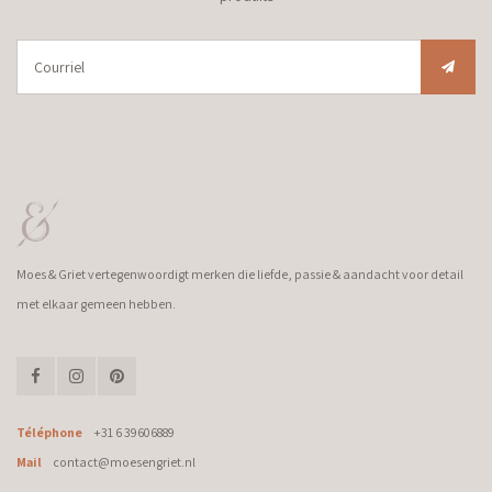
Moes & Griet vertegenwoordigt merken die liefde, passie & aandacht voor detail
met elkaar gemeen hebben.
Téléphone
+31 6 39606889
Mail
contact@moesengriet.nl