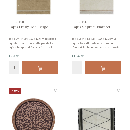
Tapis Petit
Tapis Petit
Tapis Emily Dot | Beige
Tapis Sophie | Naturel
Tapis Emily Dot - 170 x 120 cm Très beau
Tapis Sophie Naturel - 170 x 120 cm Ce
tapis fait main d'une belle qualité. Le
tapis a fière allure dans la chambre
tapis ethnique tufté à la main dans la
d'enfant, la chambre d'enfant ou le coin
couleur ocre est merveilleusement doux
jeux et donne immédiatement à la pièce
€99,95
€104,95
pour les pieds nus ! Ce tapis est composé à
chaleur et atmosphère ! Aussi dans le
100% de coton tufté.
salon, c'est une perle. Convient
également aux enfants allerg
-40%