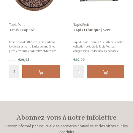
Tapis Petit
Tapis Petit
Tapis Léopard
Tapis Ethnique | Vert
Tapis léopard - Ø120 cm Tapis pratique
Tapis Ethnic Green - 170 x 120 cm La belle
lavable à la main. Seules des matières
collection de tapis de Tapis Petit est
premières pures, naturelles et durables
conçue selon les dernières tendances
sont utilisées sans l'utilisation de
pour les enfants et les adolescents. Le
€29,95
€80,00
substances nocives et chimiques.
€50,00
tapis Ethnic tufté à la main de couleur
verte est merveilleusement doux pour les
pieds nus !
Abonnez-vous à notre infolettre
Restez informé par courriel des dernières nouvelles et des offres sur les
produits