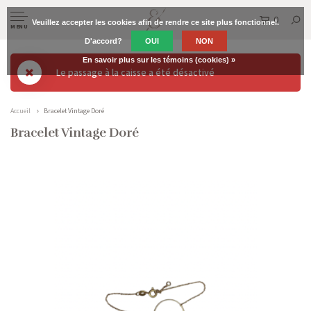
0
Veuillez accepter les cookies afin de rendre ce site plus fonctionnel.
MENU
D'accord?
OUI
NON
En savoir plus sur les témoins (cookies) »
Le passage à la caisse a été désactivé
Accueil
Bracelet Vintage Doré
Bracelet Vintage Doré